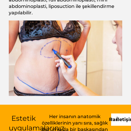
abdominoplasti, liposuction ile şekillendirme
yapılabilir.
Her insanın anatomik
Estetik
Randevu
İletiş
özelliklerinin yanı sıra, sağlık
uygulamalarınız
durumu da bir başkasından