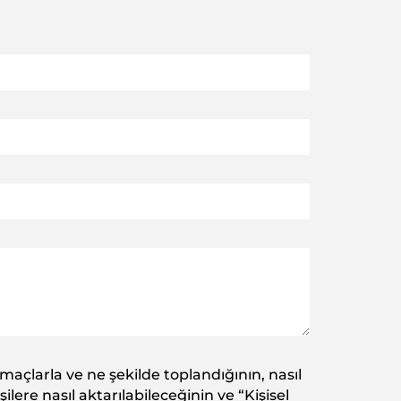
amaçlarla ve ne şekilde toplandığının, nasıl
ilere nasıl aktarılabileceğinin ve “Kişisel