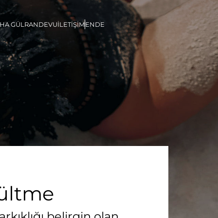
İHA GÜL
RANDEVU
İLETİŞİM
EN
DE
ültme
kıklığı belirgin olan