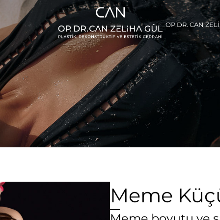
OP.DR. CAN ZEL
Meme Küç
Meme boyutu ve sar