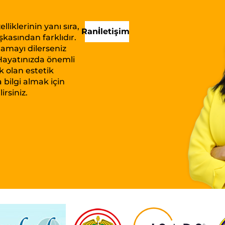
liklerinin yanı sıra,
Randevu
İletişim
kasından farklıdır.
lamayı dilerseniz
. Hayatınızda önemli
k olan estetik
bilgi almak için
irsiniz.