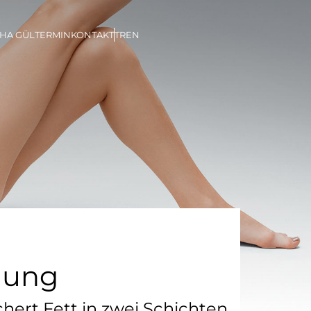
İHA GÜL
TERMIN
KONTAKT
TR
EN
gung
hert Fett in zwei Schichten,