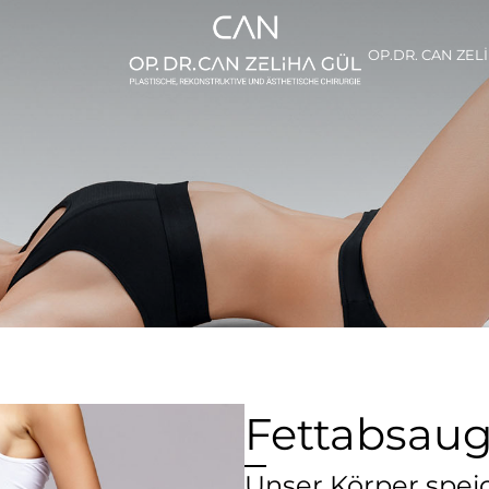
OP.DR. CAN ZEL
Fettabsau
Unser Körper speic