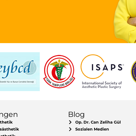
ungen
Blog
thetik
Op. Dr. Can Zeliha Gül
sästhetik
Sozialen Medien
sthetik