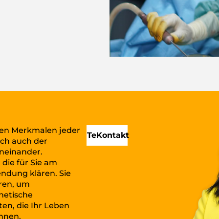
en Merkmalen jeder
Termin
Kontakt
ich auch der
neinander.
die für Sie am
ndung klären. Sie
ren, um
hetische
en, die Ihr Leben
nnen.